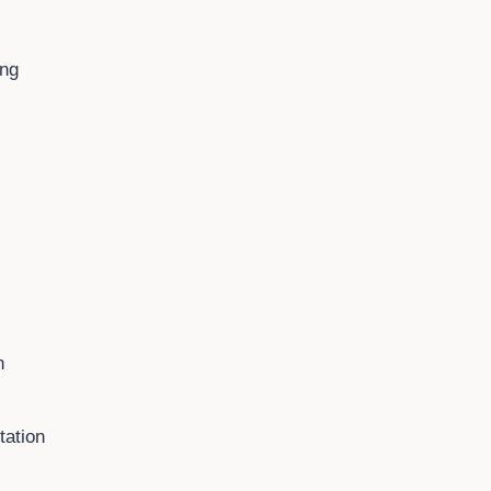
ung
n
tation