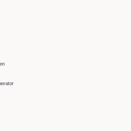
en
erator