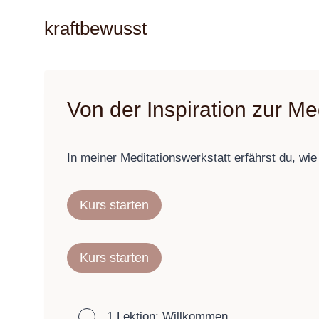
Zum
kraftbewusst
Inhalt
springen
Von der Inspiration zur Me
In meiner Meditationswerkstatt erfährst du, wie 
Kurs starten
Kurs starten
1.Lektion: Willkommen