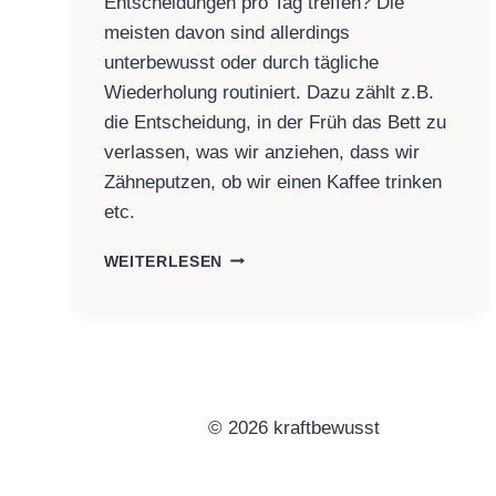
Entscheidungen pro Tag treffen? Die
meisten davon sind allerdings
unterbewusst oder durch tägliche
Wiederholung routiniert. Dazu zählt z.B.
die Entscheidung, in der Früh das Bett zu
verlassen, was wir anziehen, dass wir
Zähneputzen, ob wir einen Kaffee trinken
etc.
5
WEITERLESEN
METHODEN
UM
SCHNELL
EINE
ENTSCHEIDUNG
ZU
TREFFEN
© 2026 kraftbewusst