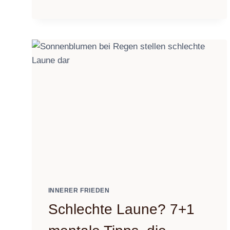
DEIN
NERVENSYSTEM
NACHTS
NICHT
ZUR
RUHE
KOMMT
–
UND
WAS
WIRKLICH
HILFT
INNERER FRIEDEN
Schlechte Laune? 7+1