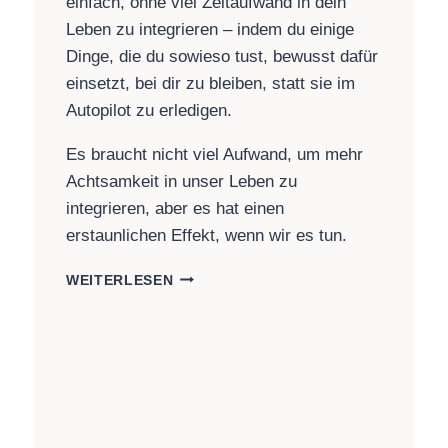
einfach, ohne viel Zeitaufwand in dein
Leben zu integrieren – indem du einige
Dinge, die du sowieso tust, bewusst dafür
einsetzt, bei dir zu bleiben, statt sie im
Autopilot zu erledigen.
Es braucht nicht viel Aufwand, um mehr
Achtsamkeit in unser Leben zu
integrieren, aber es hat einen
erstaunlichen Effekt, wenn wir es tun.
5
WEITERLESEN
EINFACHE
TIPPS
FÜR
MEHR
ACHTSAMKEIT
IM
ALLTAG